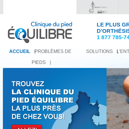
LE PLUS G
D’ORTHÉSI
1 877 785-7
ACCUEIL
|
PROBLÈMES DE
SOLUTIONS
|
L’EN
PIEDS
|